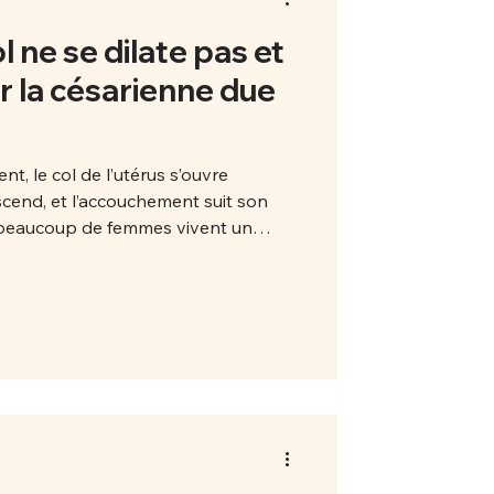
l ne se dilate pas et
 la césarienne due
nt, le col de l’utérus s’ouvre
end, et l’accouchement suit son
é, beaucoup de femmes vivent un
e alors de stagnation du travail ,
parfois une césarienne est
t pas ton corps qui “ne sait pas
té des cas, ce sont des