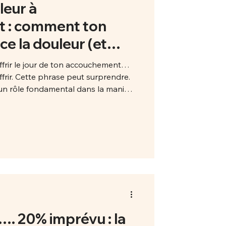
leur à
t : comment ton
ce la douleur (et
réparer pour mieux
uffrir le jour de ton accouchement…
frir. Cette phrase peut surprendre.
 un rôle fondamental dans la manière
chement. Non, la douleur n’est pas
at mental, tes croyances et tes peurs
t aussi devenir ton plus grand allié.
e de l
…. 20% imprévu : la