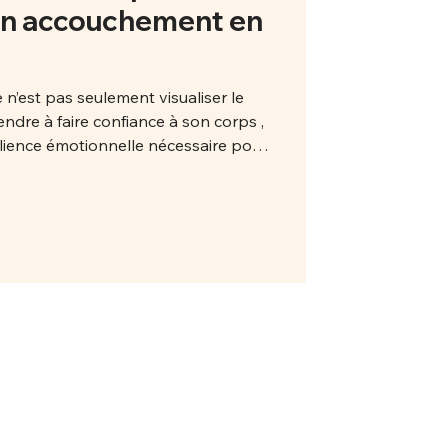
 un accouchement en
 n’est pas seulement visualiser le
endre à faire confiance à son corps ,
motionnelle nécessaire pour
s cet article, je t’explique pourquoi
sur cet équilibre : 80 % de
0 % de préparation à l’imprévu.
our de l’accouchement Lorsqu’on
aissance, deux visions