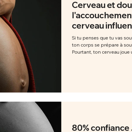
Cerveau et dou
l'accouchemen
cerveau influen
comment t'y p
Si tu penses que tu vas so
la vivre)
ton corps se prépare à souf
Pourtant, ton cerveau joue
dont tu vas vivre ton accou
“dans ta tête” . Mais ton ét
influencent directement l’intensité de ce que tu ressens. Bonne
nouvelle : ce mécanisme peu
Le cerveau : chef d’orchestr
80% confiance 