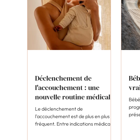
Déclenchement de
Béb
l'accouchement : une
vra
nouvelle routine médicale
Bébé 
à questionner ?
prog
Le déclenchement de
prés
l’accouchement est de plus en plus
gross
fréquent. Entre indications médicales
anoma
nécessaires et routine hospitalière,
recom
comment faire la part des choses ?