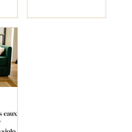
de la
grossesse.
s eaux
?
siologie