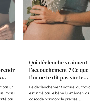
Qui déclenche vraiment
prendre
l’accouchement ? Ce que
la
l’on ne te dit pas sur le
déclenchement naturel de
it pas un
Le déclenchement naturel du travail
l'accouchement
ous, mais un
est initié par le bébé lui-même via une
orté par
cascade hormonale précise.
ourquoi
Comprendre ce mécanisme change
ange
tout dans la manière de vivre la fin de