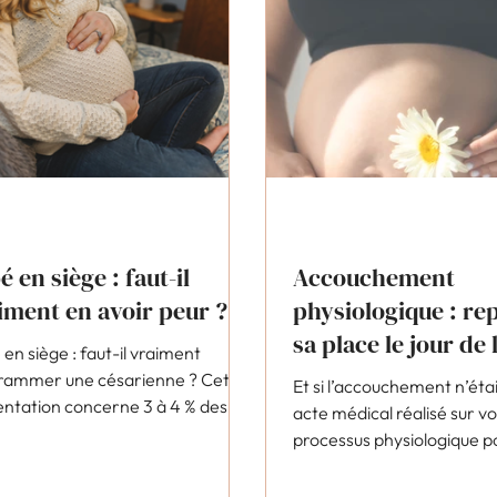
é en siège : faut-il
Accouchement
iment en avoir peur ?
physiologique : re
sa place le jour de 
en siège : faut-il vraiment
naissance
rammer une césarienne ? Cette
Et si l’accouchement n’éta
entation concerne 3 à 4 % des
acte médical réalisé sur v
esses à terme et n’est pas une
processus physiologique p
lie. Risques réels,
votre corps ? Découvrez p
mandations officielles, voie
reprendre votre place ch