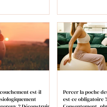
, césarienne, mobilité, choix
profondément votre vécu 
iré… Découvrez les informations
naissance.
ntielles pour comprendre vos
ns et rester actrice de votre
uchement.
ccouchement est-il
Percer la poche de
siologiquement
est-ce obligatoire 
gereux ? Déconstruire
Consentement, phy