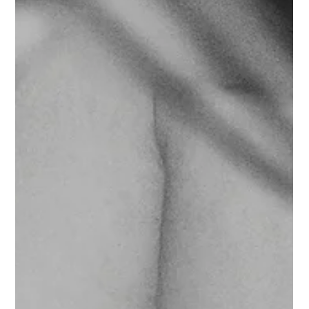
Qui déclenche vraiment
l’accouchement ? Ce que
l’on ne te dit pas sur le
déclenchement naturel de
l'accouchement
Le déclenchement naturel du travail est initié par le bébé lui-
même via une cascade hormonale précise. Comprendre ce
mécanisme change tout dans la manière de vivre la fin de
grossesse.