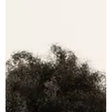
Si tu penses que tu vas souffrir le jour de ton accouchement… ton
corps se prépare à souffrir. Cette phrase peut surprendre.
Pourtant, ton cerveau joue un rôle fondamental dans la manière
dont tu vas vivre ton accouchement. Non, la douleur n’est pas
“dans ta tête” . Mais ton état mental, tes croyances et tes peurs
influencent directement l’intensité de ce que tu ressens. Bonne
nouvelle : ce mécanisme peut aussi devenir ton plus grand allié.
Le cerveau : chef d’orchestre de l