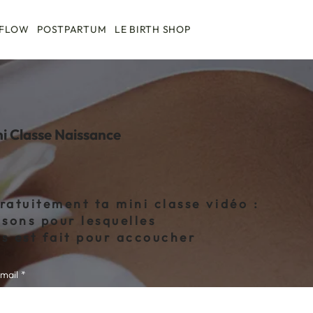
 FLOW
POSTPARTUM
LE BIRTH SHOP
ni Classe Naissance
ratuitement ta mini classe vidéo :
isons pour lesquelles
s est fait pour accoucher
mail
*