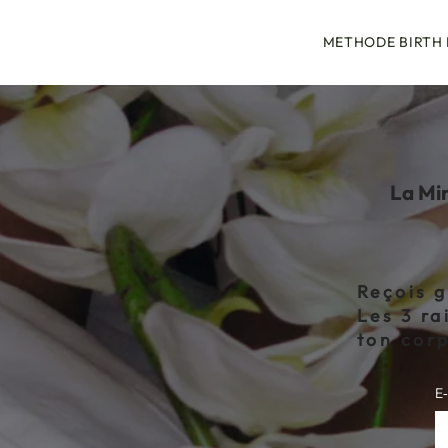
METHODE BIRTH
La Mi
Reçois g
Les 3 ra
ton corp
E‑